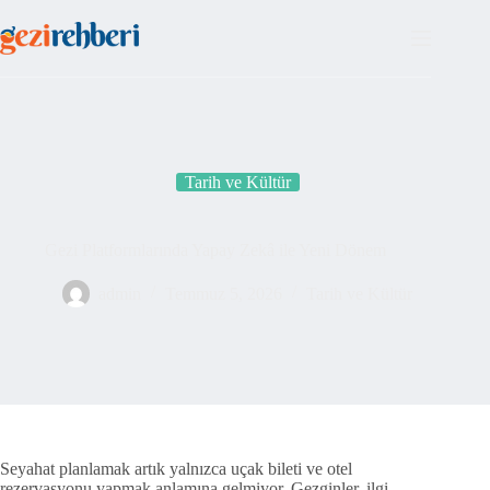
Tarih ve Kültür
Gezi Platformlarında Yapay Zekâ ile Yeni Dönem
admin
Temmuz 5, 2026
Tarih ve Kültür
Seyahat planlamak artık yalnızca uçak bileti ve otel
rezervasyonu yapmak anlamına gelmiyor. Gezginler, ilgi